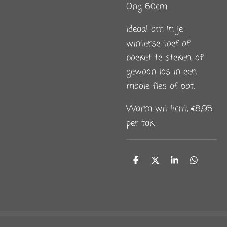
Ong 60cm
ideaal om in je
winterse toef of
boeket te steken, of
gewoon los in een
mooie fles of pot.
Warm wit licht, €8,95
per tak.
D
D
S
D
e
e
h
e
l
e
a
l
e
l
r
e
n
e
n