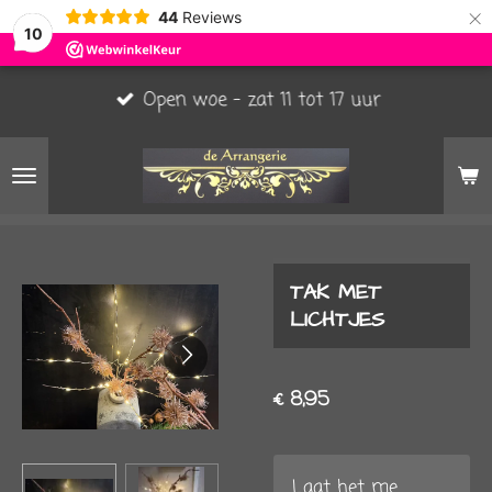
×
44
Reviews
10
Open woe - zat 11 tot 17 uur
TAK MET
LICHTJES
€ 8,95
Laat het me