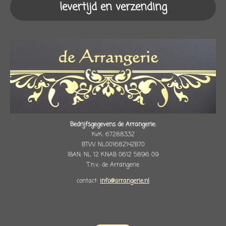
levertijd en verzending
Bedrijfsgegevens de Arrangerie:
KvK: 67288332
BTW: NL001682142B70
IBAN: NL 12 KNAB 0612 5896 09
T.n.v.: de Arrangerie
contact:
info@arrangerie.nl