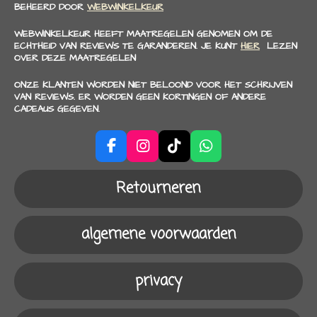
BEHEERD DOOR
WEBWINKELKEUR
WEBWINKELKEUR HEEFT MAATREGELEN GENOMEN OM DE
ECHTHEID VAN REVIEWS TE GARANDEREN. JE KUNT
HIER
LEZEN
OVER DEZE MAATREGELEN
ONZE KLANTEN WORDEN NIET BELOOND VOOR HET SCHRIJVEN
VAN REVIEWS. ER WORDEN GEEN KORTINGEN OF ANDERE
CADEAUS GEGEVEN.
F
I
T
W
a
n
i
h
c
s
k
a
Retourneren
e
t
T
t
b
a
o
s
o
g
k
A
algemene voorwaarden
o
r
p
k
a
p
m
privacy