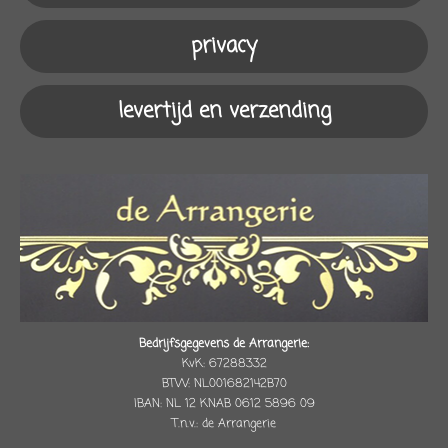
k
a
p
m
privacy
levertijd en verzending
Bedrijfsgegevens de Arrangerie:
KvK: 67288332
BTW: NL001682142B70
IBAN: NL 12 KNAB 0612 5896 09
T.n.v.: de Arrangerie