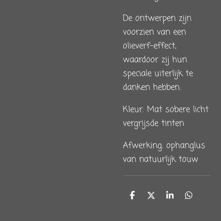
De ontwerpen zijn
voorzien van een
olieverf-effect,
waardoor zij hun
speciale uiterlijk te
danken hebben.
Kleur: Mat sobere licht
vergrijsde tinten
Afwerking: ophanglus
van natuurlijk touw
D
D
S
D
e
e
h
e
l
e
a
l