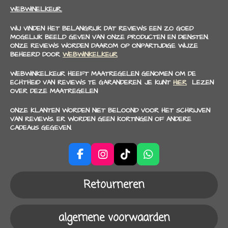
WEBWINELKEUR.
WIJ VINDEN HET BELANGRIJK DAT REVIEWS EEN ZO GOED
MOGELIJK BEELD GEVEN VAN ONZE PRODUCTEN EN DIENSTEN.
ONZE REVIEWS WORDEN DAAROM OP ONPARTIJDIGE WIJZE
BEHEERD DOOR
WEBWINKELKEUR
WEBWINKELKEUR HEEFT MAATREGELEN GENOMEN OM DE
ECHTHEID VAN REVIEWS TE GARANDEREN. JE KUNT
HIER
LEZEN
OVER DEZE MAATREGELEN
ONZE KLANTEN WORDEN NIET BELOOND VOOR HET SCHRIJVEN
VAN REVIEWS. ER WORDEN GEEN KORTINGEN OF ANDERE
CADEAUS GEGEVEN.
F
I
T
W
a
n
i
h
c
s
k
a
Retourneren
e
t
T
t
b
a
o
s
o
g
k
A
algemene voorwaarden
o
r
p