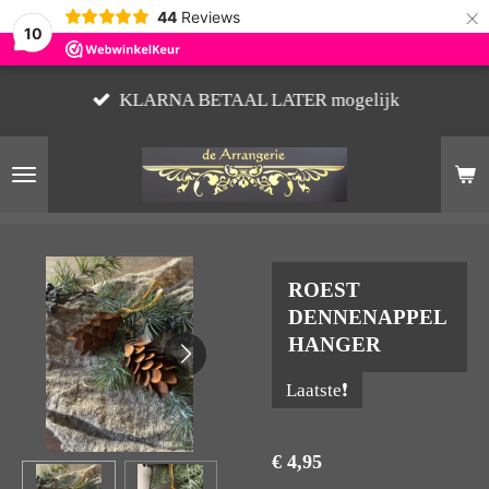
×
44
Reviews
10
KLARNA BETAAL LATER mogelijk
ROEST
DENNENAPPEL
HANGER
Laatste❗️
€ 4,95