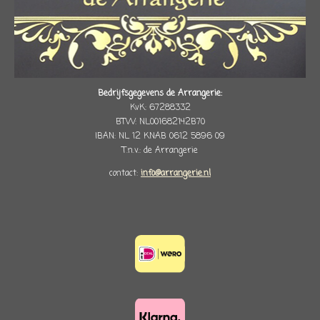
Bedrijfsgegevens de Arrangerie:
KvK: 67288332
BTW: NL001682142B70
IBAN: NL 12 KNAB 0612 5896 09
T.n.v.: de Arrangerie
contact:
info@arrangerie.nl