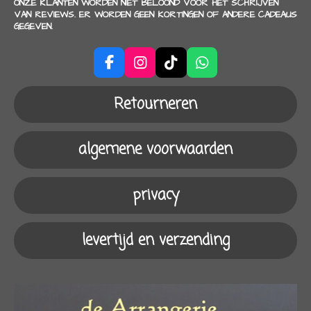
ONZE KLANTEN WORDEN NIET BELOOND VOOR HET SCHRIJVEN
VAN REVIEWS. ER WORDEN GEEN KORTINGEN OF ANDERE CADEAUS
GEGEVEN.
F
I
T
W
a
n
i
h
c
s
k
a
Retourneren
e
t
T
t
b
a
o
s
o
g
k
A
algemene voorwaarden
o
r
p
k
a
p
m
privacy
levertijd en verzending