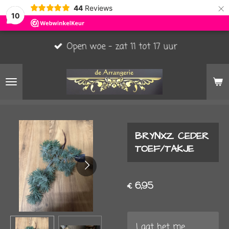
×
44
Reviews
10
Open woe - zat 11 tot 17 uur
BRYNXZ CEDER
TOEF/TAKJE
€ 6,95
Laat het me