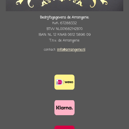
Bedrijfsgegevens de Arrangerie:
KvK: 67288332
BTW: NL001682142B70
IBAN: NL 12 KNAB 0612 5896 09
T.n.v.: de Arrangerie
contact:
info@arrangerie.nl