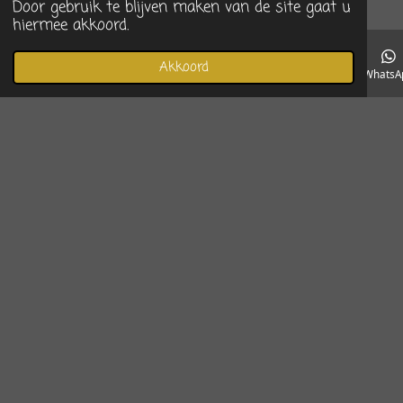
Door gebruik te blijven maken van de site gaat u
hiermee akkoord.
Akkoord
E-mailadres
Telefoonnummer
Instagram
WhatsA