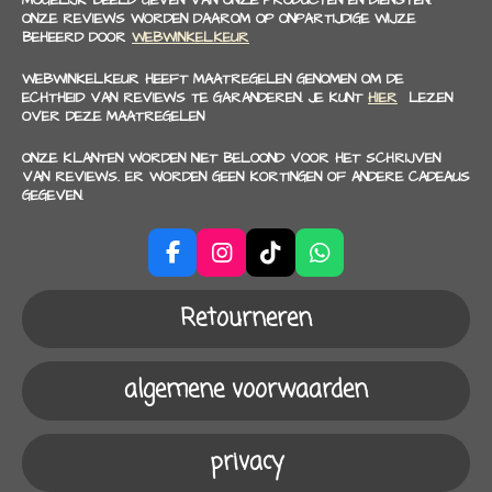
ONZE REVIEWS WORDEN DAAROM OP ONPARTIJDIGE WIJZE
BEHEERD DOOR
WEBWINKELKEUR
WEBWINKELKEUR HEEFT MAATREGELEN GENOMEN OM DE
ECHTHEID VAN REVIEWS TE GARANDEREN. JE KUNT
HIER
LEZEN
OVER DEZE MAATREGELEN
ONZE KLANTEN WORDEN NIET BELOOND VOOR HET SCHRIJVEN
VAN REVIEWS. ER WORDEN GEEN KORTINGEN OF ANDERE CADEAUS
GEGEVEN.
F
I
T
W
a
n
i
h
c
s
k
a
Retourneren
e
t
T
t
b
a
o
s
o
g
k
A
algemene voorwaarden
o
r
p
k
a
p
m
privacy