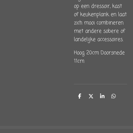
op een dressoir, kast
of keukenplank en laat
zich mooi combineren
met andere sobere of
landelijke accessoires.
Hoog 20cm Doorsnede
11cm
D
D
S
D
e
e
h
e
l
e
a
l
e
l
r
e
n
e
n