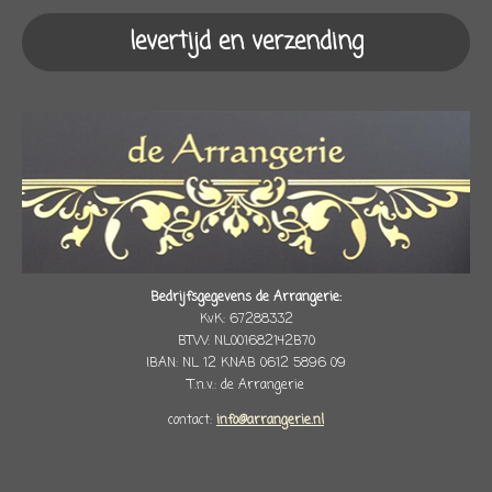
levertijd en verzending
Bedrijfsgegevens de Arrangerie:
KvK: 67288332
BTW: NL001682142B70
IBAN: NL 12 KNAB 0612 5896 09
T.n.v.: de Arrangerie
contact:
info@arrangerie.nl