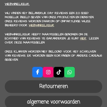
WEBWINELKEUR.
WIJ VINDEN HET BELANGRIJK DAT REVIEWS EEN ZO GOED
MOGELIJK BEELD GEVEN VAN ONZE PRODUCTEN EN DIENSTEN.
ONZE REVIEWS WORDEN DAAROM OP ONPARTIJDIGE WIJZE
BEHEERD DOOR
WEBWINKELKEUR
WEBWINKELKEUR HEEFT MAATREGELEN GENOMEN OM DE
ECHTHEID VAN REVIEWS TE GARANDEREN. JE KUNT
HIER
LEZEN
OVER DEZE MAATREGELEN
ONZE KLANTEN WORDEN NIET BELOOND VOOR HET SCHRIJVEN
VAN REVIEWS. ER WORDEN GEEN KORTINGEN OF ANDERE CADEAUS
GEGEVEN.
F
I
T
W
a
n
i
h
c
s
k
a
Retourneren
e
t
T
t
b
a
o
s
o
g
k
A
algemene voorwaarden
o
r
p