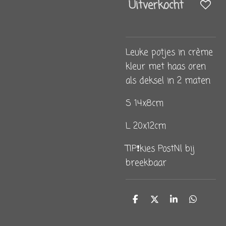
Uitverkocht
Leuke potjes in crème
kleur met haas oren
als deksel in 2 maten
S 14x8cm
L 20x12cm
TIP❗️kies PostNl bij
breekbaar
D
D
S
D
e
e
h
e
l
e
a
l