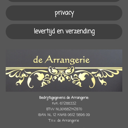
k
a
p
m
privacy
levertijd en verzending
Bedrijfsgegevens de Arrangerie:
KvK: 67288332
BTW: NL001682142B70
IBAN: NL 12 KNAB 0612 5896 09
T.n.v.: de Arrangerie