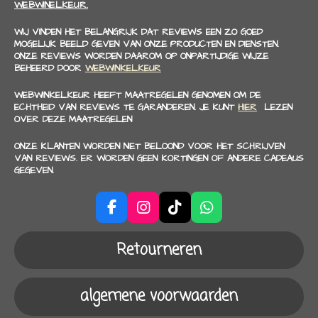
WEBWINELKEUR.
WIJ VINDEN HET BELANGRIJK DAT REVIEWS EEN ZO GOED
MOGELIJK BEELD GEVEN VAN ONZE PRODUCTEN EN DIENSTEN.
ONZE REVIEWS WORDEN DAAROM OP ONPARTIJDIGE WIJZE
BEHEERD DOOR
WEBWINKELKEUR
WEBWINKELKEUR HEEFT MAATREGELEN GENOMEN OM DE
ECHTHEID VAN REVIEWS TE GARANDEREN. JE KUNT
HIER
LEZEN
OVER DEZE MAATREGELEN
ONZE KLANTEN WORDEN NIET BELOOND VOOR HET SCHRIJVEN
VAN REVIEWS. ER WORDEN GEEN KORTINGEN OF ANDERE CADEAUS
GEGEVEN.
F
I
T
W
a
n
i
h
c
s
k
a
Retourneren
e
t
T
t
b
a
o
s
o
g
k
A
algemene voorwaarden
o
r
p
k
a
p