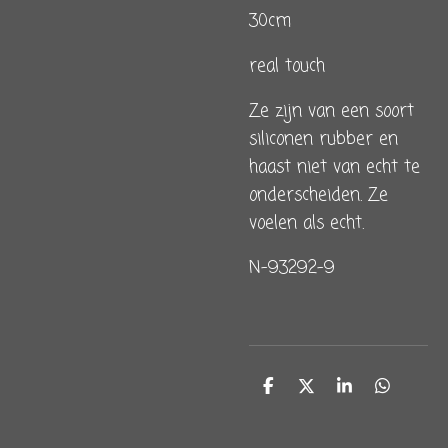
30cm
real touch
Ze zijn van een soort
siliconen rubber en
haast niet van echt te
onderscheiden. Ze
voelen als echt.
N-93292-9
D
D
S
D
e
e
h
e
l
e
a
l
e
l
r
e