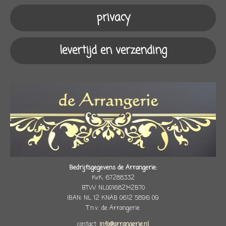
m
privacy
levertijd en verzending
Bedrijfsgegevens de Arrangerie:
KvK: 67288332
BTW: NL001682142B70
IBAN: NL 12 KNAB 0612 5896 09
T.n.v.: de Arrangerie
contact:
info@arrangerie.nl