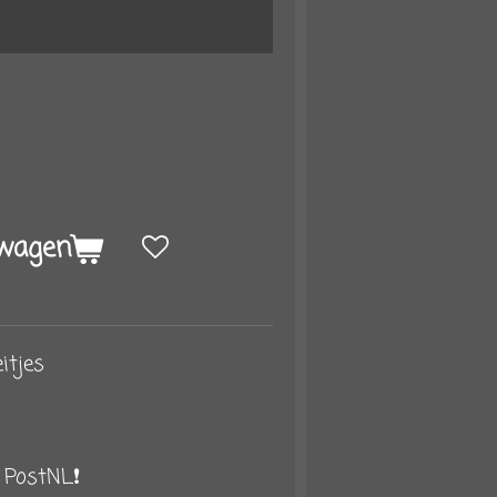
lwagen
eitjes
 PostNL❗️