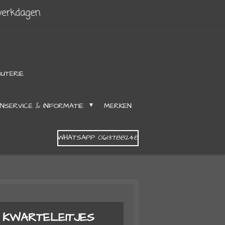
werkdagen
OUTERIE
NSERVICE & INFORMATIE
MERKEN
WHATSAPP 0613788248
 KWARTELEITJES