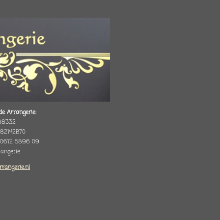
de Arrangerie:
88332
82142B70
 0612 5896 09
rrangerie
rrangerie.nl