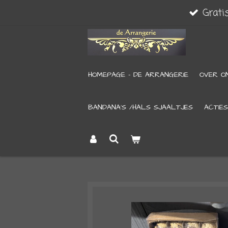
Grati
Ga
direct
naar
de
HOMEPAGE - DE ARRANGERIE
OVER O
hoofdinhoud
BANDANA’S /HALS SJAALTJES
ACTIES