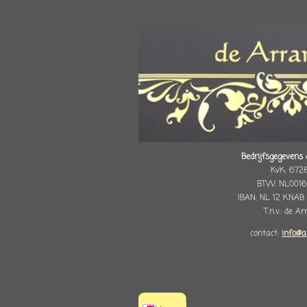
Bedrijfsgegevens 
KvK: 672
BTW: NL0016
IBAN: NL 12 KNAB
T.n.v.: de A
contact:
info@a