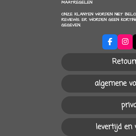
MAATREGELEN
ONZE KLANTEN WORDEN NIET BELO
REVIEWS. ER WORDEN GEEN KORTI
GEGEVEN.
F
I
a
n
c
s
Retour
e
t
b
a
o
g
algemene v
o
r
k
a
m
priv
levertijd en