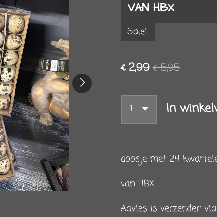
VAN HBX
Sale!
€ 2,99
€ 5,95
In winke
doosje met 24 kwartel
van HBX
Advies is verzenden via