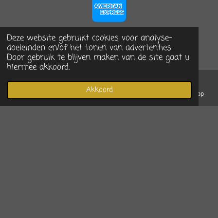
Deze website gebruikt cookies voor analyse-
doeleinden en/of het tonen van advertenties.
Door gebruik te blijven maken van de site gaat u
hiermee akkoord.
© 2023 - 2026 De Arrangerie, home & more
Powered by
JouwWeb
Akkoord
E-mailadres
Telefoonnummer
Instagram
WhatsApp