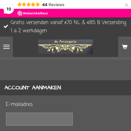
×
44
Reviews
10
Gratis verzenden vanaf €70 NL & €85 B Verzending
1 a 2 werkdagen
ACCOUNT AANMAKEN
E-mailadres