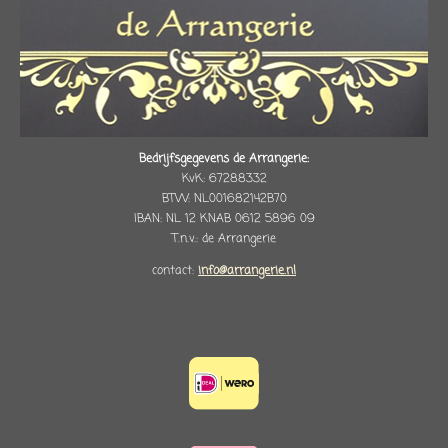
Bedrijfsgegevens de Arrangerie:
KvK: 67288332
BTW: NL001682142B70
IBAN: NL 12 KNAB 0612 5896 09
T.n.v.: de Arrangerie
contact:
info@arrangerie.nl