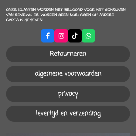
ONZE KLANTEN WORDEN NIET BELOOND VOOR HET SCHRIJVEN
VAN REVIEWS. ER WORDEN GEEN KORTINGEN OF ANDERE
CADEAUS GEGEVEN.
F
I
T
W
a
n
i
h
c
s
k
a
Retourneren
e
t
T
t
b
a
o
s
o
g
k
A
algemene voorwaarden
o
r
p
k
a
p
m
privacy
levertijd en verzending