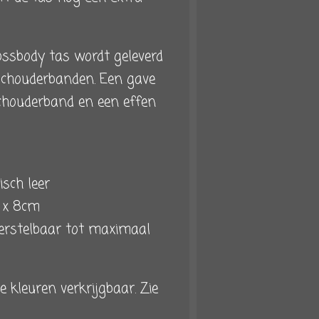
rossbody tas wordt geleverd
schouderbanden.
Een gave
chouderband en een effen
isch leer
m x 8cm
erstelbaar tot maximaal
e kleuren verkrijgbaar. Zie
s