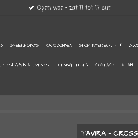
Open woe - zat 11 tot 17 uur
NS
SFEERFOTO'S
KADOBONNEN
SHOP INTERIEUR >
BIJO
S, UITSLAGEN & EVENTS
OPENINGSTIJDEN
CONTACT
KLANTE
TAVIRA - CROS