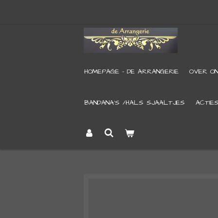
Ga
direct
naar
de
HOMEPAGE - DE ARRANGERIE
OVER O
hoofdinhoud
BANDANA’S /HALS SJAALTJES
ACTIE