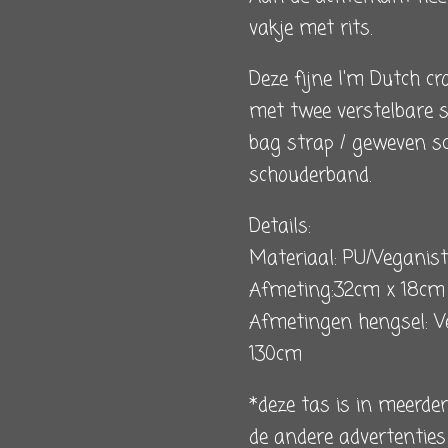
vakje met rits.
Deze fijne I'm Dutch c
met twee verstelbare 
bag strap / geweven s
schouderband.
Details:
Materiaal: PU/Veganist
Afmeting:32cm x 18c
Afmetingen hengsel: V
130cm
*deze tas is in meerder
de andere advertentie