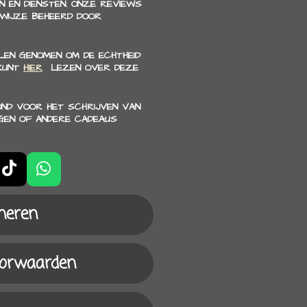
 EN DIENSTEN. ONZE REVIEWS
 WIJZE BEHEERD DOOR
EN GENOMEN OM DE ECHTHEID
 KUNT
HIER
LEZEN OVER DEZE
OND VOOR HET SCHRIJVEN VAN
GEN OF ANDERE CADEAUS
T
W
i
h
k
a
neren
T
t
o
s
k
A
oorwaarden
p
p