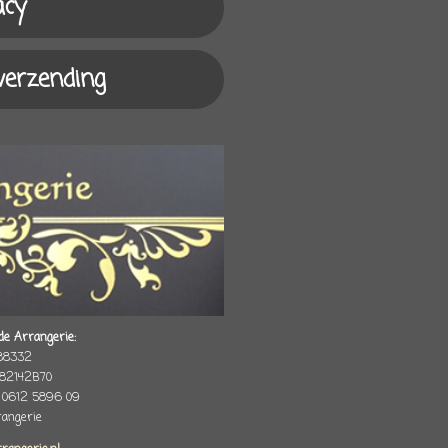
acy
 verzending
de Arrangerie:
88332
82142B70
 0612 5896 09
rrangerie