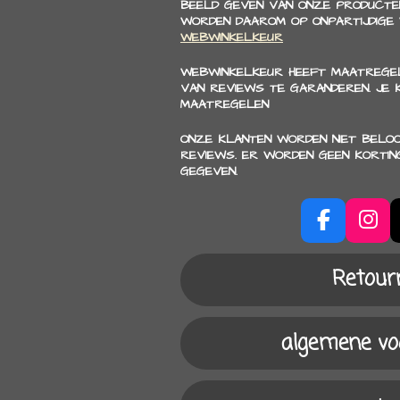
BEELD GEVEN VAN ONZE PRODUCTEN
WORDEN DAAROM OP ONPARTIJDIGE
WEBWINKELKEUR
WEBWINKELKEUR HEEFT MAATREGEL
VAN REVIEWS TE GARANDEREN. JE
MAATREGELEN
ONZE KLANTEN WORDEN NIET BELO
REVIEWS. ER WORDEN GEEN KORTIN
GEGEVEN.
F
I
a
n
c
s
Retour
e
t
b
a
o
g
algemene v
o
r
k
a
m