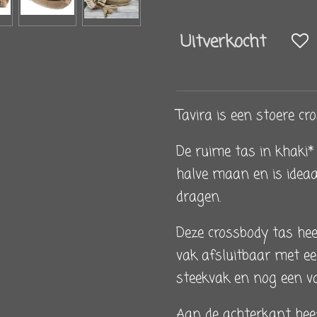
Uitverkocht
Tavira is een stoere cr
De ruime tas in khaki*
halve maan en is ideaa
dragen.
Deze crossbody tas hee
vak afsluitbaar met een
steekvak en nog een va
Aan de achterkant hee