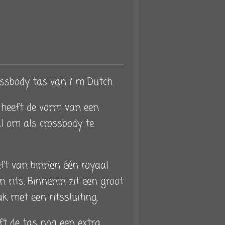
ossbody tas van i’ m Dutch.
 heeft de vorm van een
l om als crossbody te
ft van binnen één royaal
 rits. Binnenin zit een groot
k met een ritssluiting.
ft de tas nog een extra