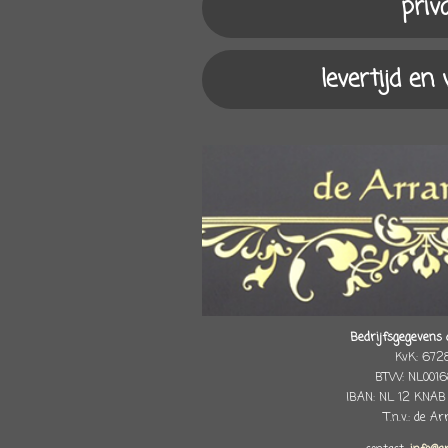
priv
levertijd en
Bedrijfsgegevens 
KvK: 672
BTW: NL0016
IBAN: NL 12 KNAB
T.n.v.: de A