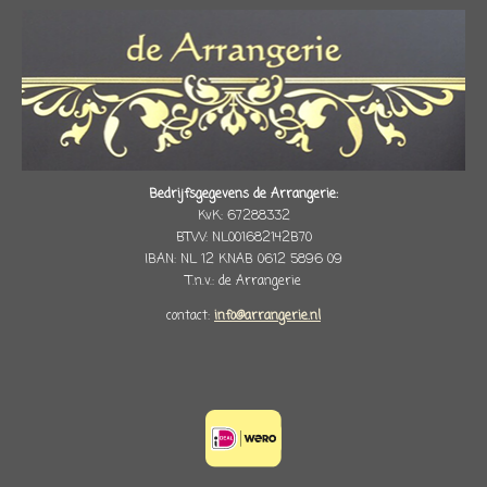
Bedrijfsgegevens de Arrangerie:
KvK: 67288332
BTW: NL001682142B70
IBAN: NL 12 KNAB 0612 5896 09
T.n.v.: de Arrangerie
contact:
info@arrangerie.nl