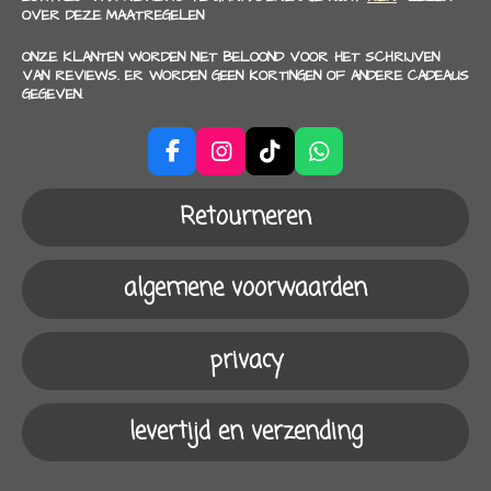
OVER DEZE MAATREGELEN
ONZE KLANTEN WORDEN NIET BELOOND VOOR HET SCHRIJVEN
VAN REVIEWS. ER WORDEN GEEN KORTINGEN OF ANDERE CADEAUS
GEGEVEN.
F
I
T
W
a
n
i
h
c
s
k
a
Retourneren
e
t
T
t
b
a
o
s
o
g
k
A
algemene voorwaarden
o
r
p
k
a
p
m
privacy
levertijd en verzending