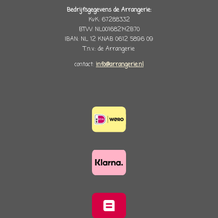
Bedrijfsgegevens de Arrangerie:
KvK: 67288332
BTW: NL001682142B70
IBAN: NL 12 KNAB 0612 5896 09
T.n.v.: de Arrangerie
contact:
info@arrangerie.nl