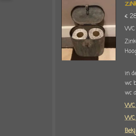
ZI
€ 2
WC r
Zink
Hoo
in d
wc b
wc 
WC b
WC 
Beki