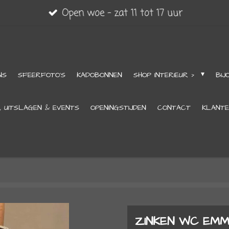
Open woe - zat 11 tot 17 uur
NS
SFEERFOTO'S
KADOBONNEN
SHOP INTERIEUR >
BIJ
, UITSLAGEN & EVENTS
OPENINGSTIJDEN
CONTACT
KLANTE
ZINKEN WC EM