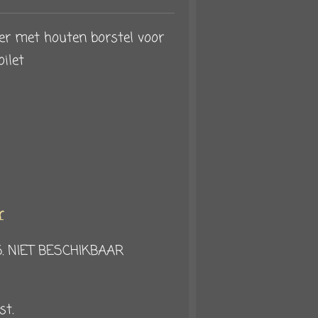
r met houten borstel voor
oilet
r
5. NIET BESCHIKBAAR
/st.