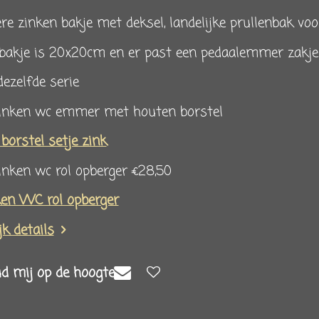
re zinken bakje met deksel, landelijke prullenbak voor
bakje is 20x20cm en er past een pedaalemmer zakje v
dezelfde serie
zinken wc emmer met houten borstel
orstel setje zink
inken wc rol opberger €28,50
en WC rol opberger
jk details
d mij op de hoogte