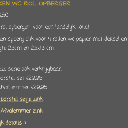
NKEN WC ROL OPBERGER
8,50
ol opberger voor een landelijk toilet
en opberg blik voor 4 rollen wc papier met deksel e
gte 23cm en 23x13 cm
eze serie ook verkrijgbaar.
orstel set €29,95
afval emmer €29,95
orstel setje zink
Afvalemmer zink
jk details