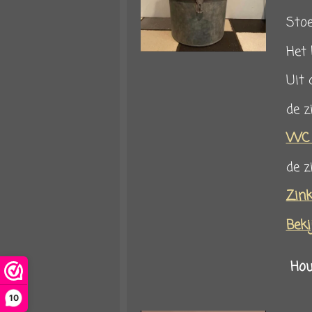
Stoe
Het 
Uit 
de 
WC b
de z
Zink
Beki
Hou
10