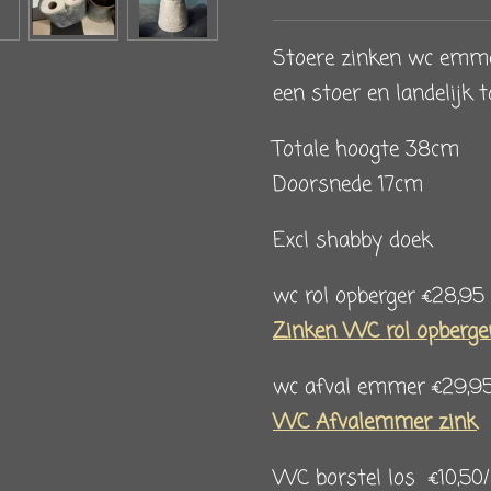
Stoere zinken wc emme
een stoer en landelijk t
Totale hoogte 38cm
Doorsnede 17cm
Excl shabby doek
wc rol opberger €28,95
Zinken WC rol opberge
wc afval emmer €29,9
WC Afvalemmer zink
WC borstel los
€10,50