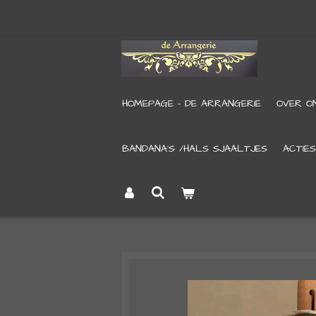
Ga
direct
naar
de
HOMEPAGE - DE ARRANGERIE
OVER O
hoofdinhoud
BANDANA’S /HALS SJAALTJES
ACTIES