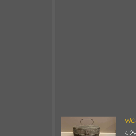
WC
€ 2