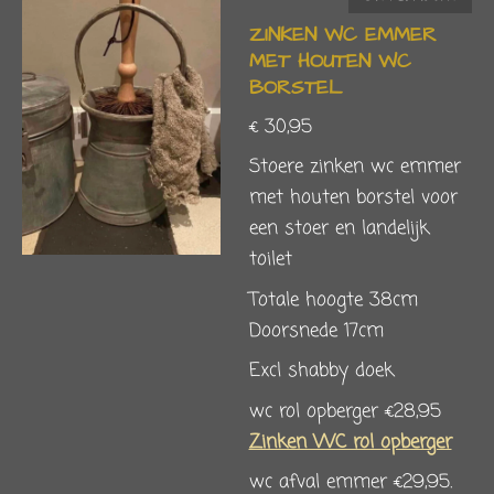
ZINKEN WC EMMER
MET HOUTEN WC
BORSTEL
€ 30,95
Stoere zinken wc emmer
met houten borstel voor
een stoer en landelijk
toilet
Totale hoogte 38cm
Doorsnede 17cm
Excl shabby doek
wc rol opberger €28,95
Zinken WC rol opberger
wc afval emmer €29,95.