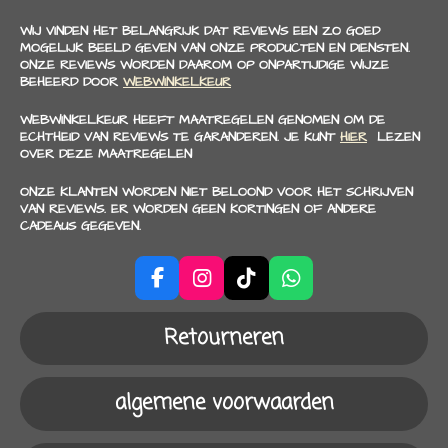
WIJ VINDEN HET BELANGRIJK DAT REVIEWS EEN ZO GOED
MOGELIJK BEELD GEVEN VAN ONZE PRODUCTEN EN DIENSTEN.
ONZE REVIEWS WORDEN DAAROM OP ONPARTIJDIGE WIJZE
BEHEERD DOOR
WEBWINKELKEUR
WEBWINKELKEUR HEEFT MAATREGELEN GENOMEN OM DE
ECHTHEID VAN REVIEWS TE GARANDEREN. JE KUNT
HIER
LEZEN
OVER DEZE MAATREGELEN
ONZE KLANTEN WORDEN NIET BELOOND VOOR HET SCHRIJVEN
VAN REVIEWS. ER WORDEN GEEN KORTINGEN OF ANDERE
CADEAUS GEGEVEN.
F
I
T
W
a
n
i
h
c
s
k
a
Retourneren
e
t
T
t
b
a
o
s
o
g
k
A
algemene voorwaarden
o
r
p
k
a
p
m