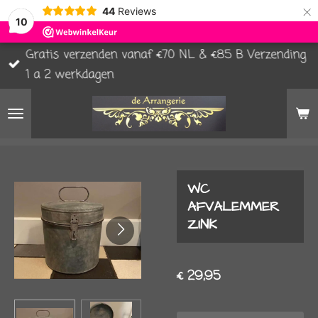
×
44
Reviews
10
Gratis verzenden vanaf €70 NL & €85 B Verzending
1 a 2 werkdagen
WC
AFVALEMMER
ZINK
€ 29,95