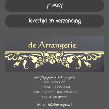
privacy
levertijd en verzending
Bedrijfsgegevens de Arrangerie:
KvK: 67288332
BTW: NL001682142B70
IBAN: NL 12 KNAB 0612 5896 09
T.n.v.: de Arrangerie
contact:
info@arrangerie.nl