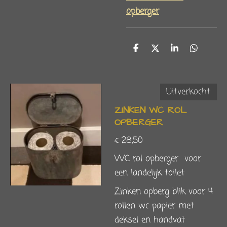
opberger
D
D
S
D
e
e
h
e
l
e
a
l
e
l
r
e
n
e
n
Uitverkocht
ZINKEN WC ROL
OPBERGER
€ 28,50
WC rol opberger voor
een landelijk toilet
Zinken opberg blik voor 4
rollen wc papier met
deksel en handvat