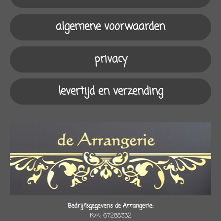
b
a
o
s
o
g
k
A
algemene voorwaarden
o
r
p
k
a
p
m
privacy
levertijd en verzending
Bedrijfsgegevens de Arrangerie:
KvK: 67288332