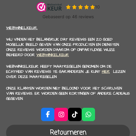
WEBWINELKEUR.
WIJ VINDEN HET BELANGRIJK DAT REVIEWS EEN ZO GOED
MOGELIJK BEELD GEVEN VAN ONZE PRODUCTEN EN DIENSTEN.
ONZE REVIEWS WORDEN DAAROM OP ONPARTIJDIGE WIJZE
BEHEERD DOOR
WEBWINKELKEUR
WEBWINKELKEUR HEEFT MAATREGELEN GENOMEN OM DE
ECHTHEID VAN REVIEWS TE GARANDEREN. JE KUNT
HIER
LEZEN
OVER DEZE MAATREGELEN
ONZE KLANTEN WORDEN NIET BELOOND VOOR HET SCHRIJVEN
VAN REVIEWS. ER WORDEN GEEN KORTINGEN OF ANDERE CADEAUS
GEGEVEN.
F
I
T
W
a
n
i
h
c
s
k
a
Retourneren
e
t
T
t