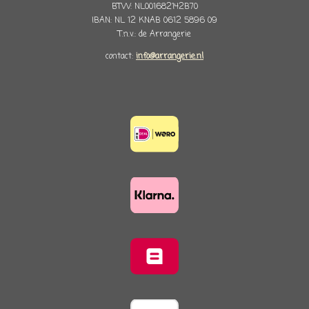
BTW: NL001682142B70
IBAN: NL 12 KNAB 0612 5896 09
T.n.v.: de Arrangerie
contact:
info@arrangerie.nl