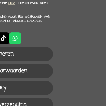
 KUNT
HIER
LEZEN OVER DEZE
OND VOOR HET SCHRIJVEN VAN
NGEN OF ANDERE CADEAUS
T
W
i
h
k
a
neren
T
t
o
s
k
A
oorwaarden
p
p
acy
 verzending