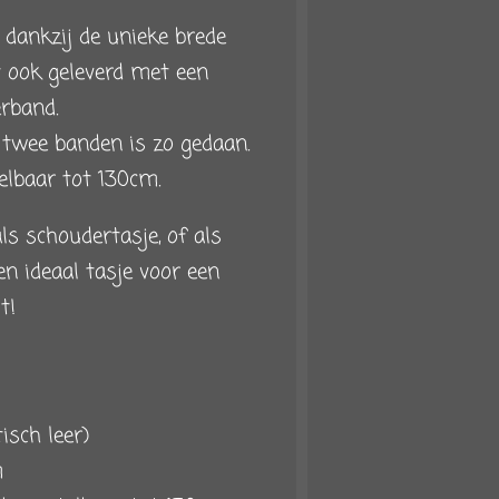
p dankzij de unieke brede
 ook geleverd met een
rband.
twee banden is zo gedaan.
elbaar tot 130cm.
ls schoudertasje, of als
en ideaal tasje voor een
it!
isch leer)
m