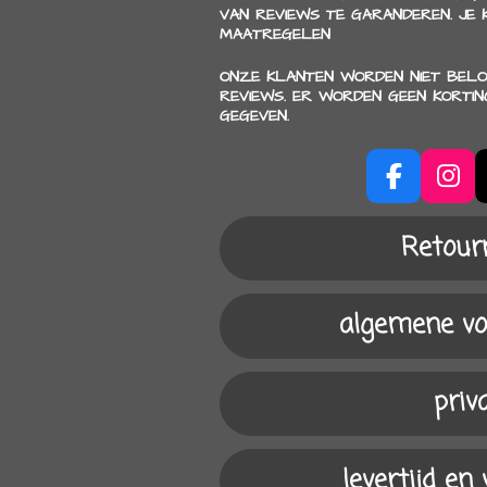
VAN REVIEWS TE GARANDEREN. JE
MAATREGELEN
ONZE KLANTEN WORDEN NIET BELO
REVIEWS. ER WORDEN GEEN KORTI
GEGEVEN.
F
I
a
n
c
s
Retour
e
t
b
a
o
g
algemene v
o
r
k
a
m
priv
levertijd en