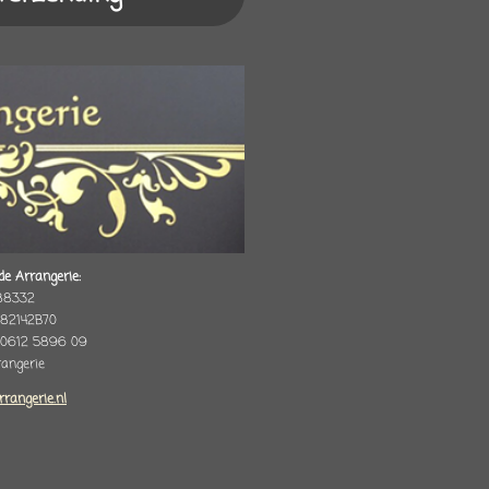
de Arrangerie:
88332
82142B70
 0612 5896 09
rrangerie
rrangerie.nl