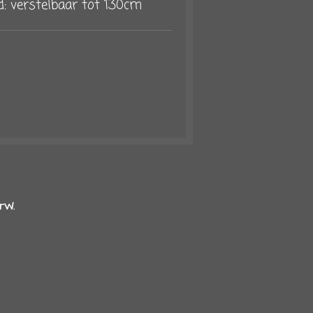
: verstelbaar tot 130cm
TW.