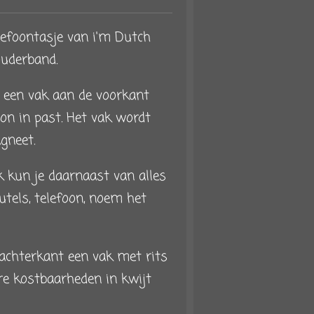
elefoontasje van i'm Dutch
ouderband.
t een vak aan de voorkant
on in past. Het vak wordt
gneet.
k kun je daarnaast van alles
utels, telefoon, noem het
 achterkant een vak met rits
re kostbaarheden in kwijt