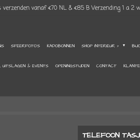
s verzenden vanaf €70 NL & €85 B Verzending 1 a 2 
NS
SFEERFOTO'S
KADOBONNEN
SHOP INTERIEUR >
BIJ
, UITSLAGEN & EVENTS
OPENINGSTIJDEN
CONTACT
KLANTE
TELEFOON TASJE