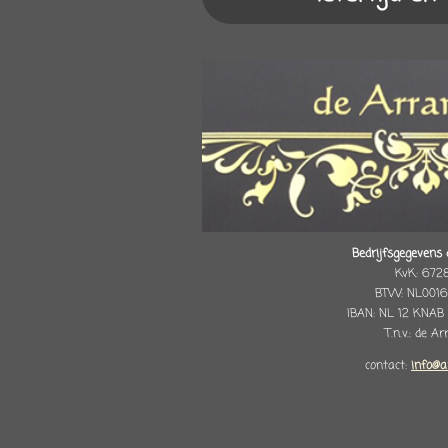
Bedrijfsgegevens 
KvK: 672
BTW: NL0016
IBAN: NL 12 KNAB
T.n.v.: de A
contact:
info@a