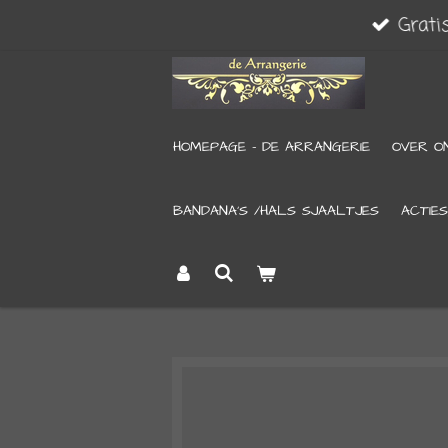
Grati
Ga
direct
naar
de
HOMEPAGE - DE ARRANGERIE
OVER O
hoofdinhoud
BANDANA’S /HALS SJAALTJES
ACTIES