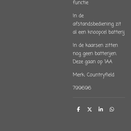
functie
In de
afstandsbediening zit
al een knoopcel batterij
In de kaarsen zitten
nog geen batterijen.
Deze gaan op 1AA
Merk: Countryfield
799696
D
D
S
D
e
e
h
e
l
e
a
l
e
l
r
e