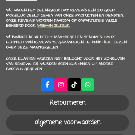
WIJ VINDEN HET BELANGRIJK DAT REVIEWS EEN ZO GOED
MOGELIJK BEELD GEVEN VAN ONZE PRODUCTEN EN DIENSTEN.
ONZE REVIEWS WORDEN DAAROM OP ONPARTIJDIGE WIJZE
BEHEERD DOOR
WEBWINKELKEUR
WEBWINKELKEUR HEEFT MAATREGELEN GENOMEN OM DE
ECHTHEID VAN REVIEWS TE GARANDEREN. JE KUNT
HIER
LEZEN
OVER DEZE MAATREGELEN
ONZE KLANTEN WORDEN NIET BELOOND VOOR HET SCHRIJVEN
VAN REVIEWS. ER WORDEN GEEN KORTINGEN OF ANDERE
CADEAUS GEGEVEN.
F
I
T
W
a
n
i
h
c
s
k
a
Retourneren
e
t
T
t
b
a
o
s
o
g
k
A
algemene voorwaarden
o
r
p
k
a
p