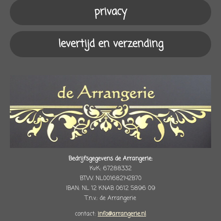
m
privacy
levertijd en verzending
Bedrijfsgegevens de Arrangerie:
KvK: 67288332
BTW: NL001682142B70
IBAN: NL 12 KNAB 0612 5896 09
T.n.v.: de Arrangerie
contact:
info@arrangerie.nl