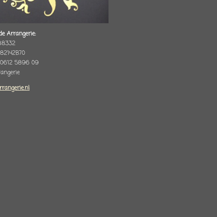
de Arrangerie:
88332
82142B70
 0612 5896 09
rrangerie
rrangerie.nl