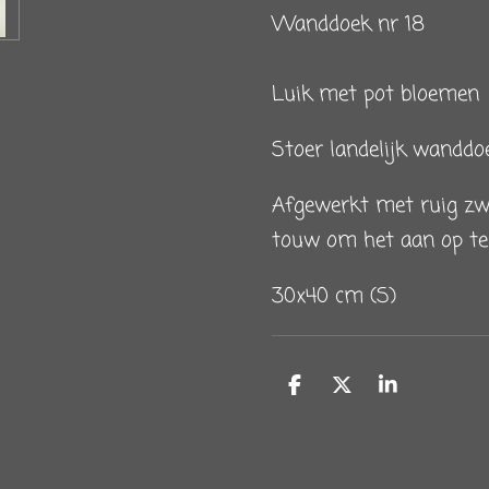
Wanddoek nr 18
Luik met pot bloemen
Stoer landelijk wanddoe
Afgewerkt met ruig zw
touw om het aan op te
30x40 cm (S)
D
D
S
e
e
h
l
e
a
e
l
r
n
e