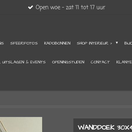
Open woe - zat 11 tot 17 uur
NS
SFEERFOTO'S
KADOBONNEN
SHOP INTERIEUR >
BIJ
, UITSLAGEN & EVENTS
OPENINGSTIJDEN
CONTACT
KLANTE
WANDDOEK 30X4