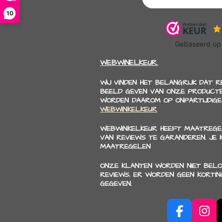
10
WEBWINELKEUR.
WIJ VINDEN HET BELANGRIJK DAT 
BEELD GEVEN VAN ONZE PRODUCTE
WORDEN DAAROM OP ONPARTIJDIGE
WEBWINKELKEUR
WEBWINKELKEUR HEEFT MAATREGE
VAN REVIEWS TE GARANDEREN. JE
MAATREGELEN
ONZE KLANTEN WORDEN NIET BELO
REVIEWS. ER WORDEN GEEN KORTI
GEGEVEN.
F
I