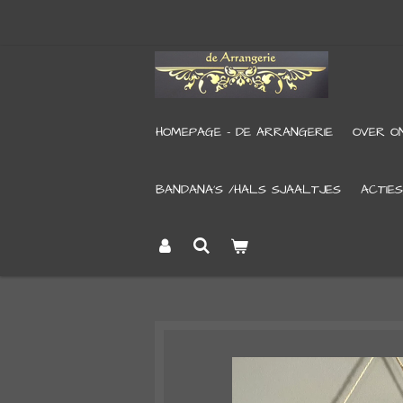
Ga
direct
naar
de
HOMEPAGE - DE ARRANGERIE
OVER O
hoofdinhoud
BANDANA’S /HALS SJAALTJES
ACTIES