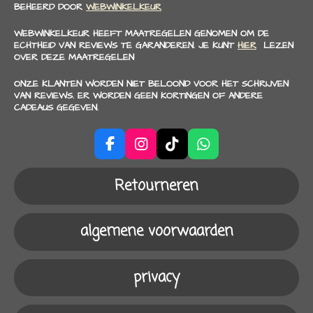
BEHEERD DOOR
WEBWINKELKEUR
WEBWINKELKEUR HEEFT MAATREGELEN GENOMEN OM DE
ECHTHEID VAN REVIEWS TE GARANDEREN. JE KUNT
HIER
LEZEN
OVER DEZE MAATREGELEN
ONZE KLANTEN WORDEN NIET BELOOND VOOR HET SCHRIJVEN
VAN REVIEWS. ER WORDEN GEEN KORTINGEN OF ANDERE
CADEAUS GEGEVEN.
F
I
T
W
a
n
i
h
c
s
k
a
Retourneren
e
t
T
t
b
a
o
s
o
g
k
A
algemene voorwaarden
o
r
p
k
a
p
m
privacy