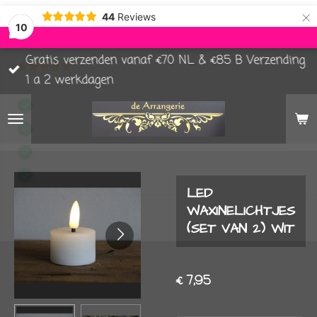
×
44
Reviews
10
Gratis verzenden vanaf €70 NL & €85 B Verzending
1 a 2 werkdagen
LED
WAXINELICHTJES
(SET VAN 2) WIT
€ 7,95