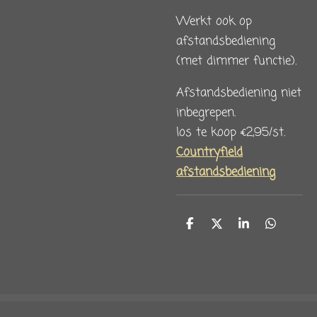
Werkt ook op
afstandsbediening
(met dimmer functie).
Afstandsbediening niet
inbegrepen.
los te koop €2,95/st.
Countryfield
afstandsbediening
D
D
S
D
e
e
h
e
l
e
a
l
e
l
r
e
n
e
n