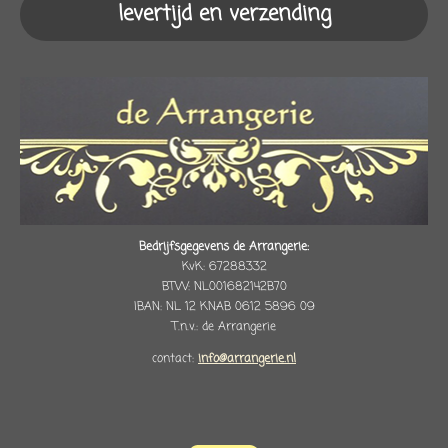
levertijd en verzending
Bedrijfsgegevens de Arrangerie:
KvK: 67288332
BTW: NL001682142B70
IBAN: NL 12 KNAB 0612 5896 09
T.n.v.: de Arrangerie
contact:
info@arrangerie.nl