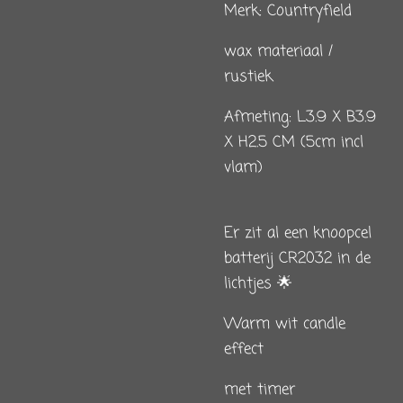
Merk: Countryfield
wax materiaal /
rustiek
Afmeting: L3.9 X B3.9
X H2.5 CM (5cm incl
vlam)
Er zit al een knoopcel
batterij CR2032 in de
lichtjes 🌟
Warm wit candle
effect
met timer