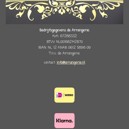
Bedrijfsgegevens de Arrangerie:
KvK: 67288332
BTW: NL001682142B70
IBAN: NL 12 KNAB 0612 5896 09
T.n.v.: de Arrangerie
contact:
info@arrangerie.nl