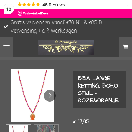
×
45
Reviews
10
Gratis verzenden vanaf €70 NL & €85 B
Verzending 1 a 2 werkdagen
BIBA LANGE
KETTING, BOHO
STIJL -
ROZE&ORANJE
€ 17,95