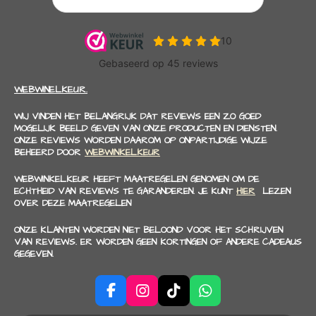
WEBWINELKEUR.
WIJ VINDEN HET BELANGRIJK DAT REVIEWS EEN ZO GOED
MOGELIJK BEELD GEVEN VAN ONZE PRODUCTEN EN DIENSTEN.
ONZE REVIEWS WORDEN DAAROM OP ONPARTIJDIGE WIJZE
BEHEERD DOOR
WEBWINKELKEUR
WEBWINKELKEUR HEEFT MAATREGELEN GENOMEN OM DE
ECHTHEID VAN REVIEWS TE GARANDEREN. JE KUNT
HIER
LEZEN
OVER DEZE MAATREGELEN
ONZE KLANTEN WORDEN NIET BELOOND VOOR HET SCHRIJVEN
VAN REVIEWS. ER WORDEN GEEN KORTINGEN OF ANDERE CADEAUS
GEGEVEN.
F
I
T
W
a
n
i
h