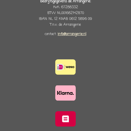
Bedrijfsgegevens de Arrangerie:
KvK: 67288332
BTW: NL001682142B70
IBAN: NL 12 KNAB 0612 5896 09
T.n.v.: de Arrangerie
contact:
info@arrangerie.nl