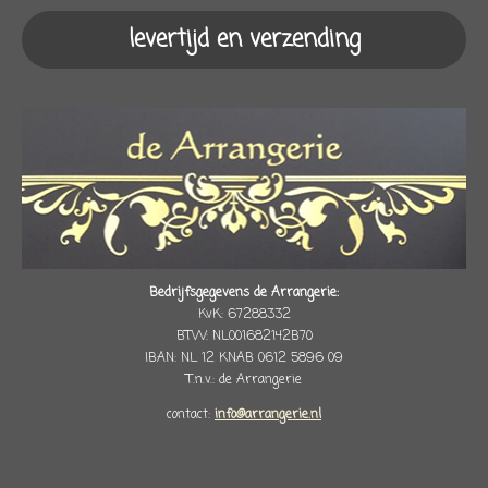
levertijd en verzending
Bedrijfsgegevens de Arrangerie:
KvK: 67288332
BTW: NL001682142B70
IBAN: NL 12 KNAB 0612 5896 09
T.n.v.: de Arrangerie
contact:
info@arrangerie.nl