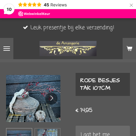
×
45
Reviews
10
Leuk presentje bij elke verzending!
RODE BESJES
TAK 107CM
€ 14,95
Laat het me