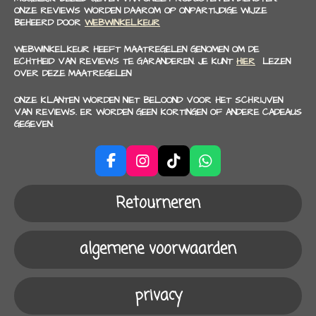
ONZE REVIEWS WORDEN DAAROM OP ONPARTIJDIGE WIJZE
BEHEERD DOOR
WEBWINKELKEUR
WEBWINKELKEUR HEEFT MAATREGELEN GENOMEN OM DE
ECHTHEID VAN REVIEWS TE GARANDEREN. JE KUNT
HIER
LEZEN
OVER DEZE MAATREGELEN
ONZE KLANTEN WORDEN NIET BELOOND VOOR HET SCHRIJVEN
VAN REVIEWS. ER WORDEN GEEN KORTINGEN OF ANDERE CADEAUS
GEGEVEN.
F
I
T
W
a
n
i
h
c
s
k
a
Retourneren
e
t
T
t
b
a
o
s
o
g
k
A
algemene voorwaarden
o
r
p
k
a
p
m
privacy