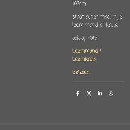
107cm
staat super mooi in je
leem mand of kruik
ook op foto
Leemmand /
Leemkruik
Seizoen
D
D
S
D
e
e
h
e
l
e
a
l
e
l
r
e
n
e
n