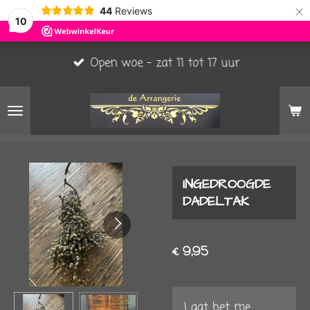
×
44
Reviews
10
Open woe - zat 11 tot 17 uur
INGEDROOGDE
DADELTAK
€ 9,95
Laat het me