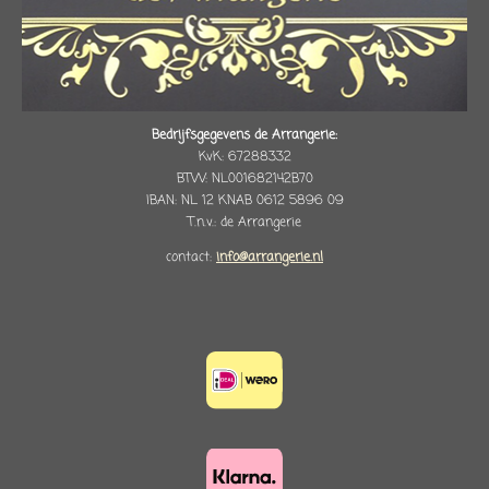
Bedrijfsgegevens de Arrangerie:
KvK: 67288332
BTW: NL001682142B70
IBAN: NL 12 KNAB 0612 5896 09
T.n.v.: de Arrangerie
contact:
info@arrangerie.nl