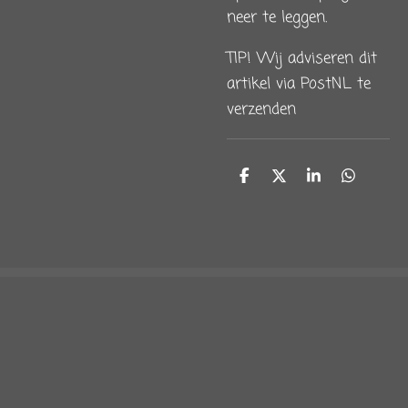
neer te leggen.
TIP! Wij adviseren dit
artikel via PostNL te
verzenden
D
D
S
D
e
e
h
e
l
e
a
l
e
l
r
e
n
e
n