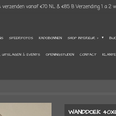
s verzenden vanaf €70 NL & €85 B Verzending 1 a 2 
NS
SFEERFOTO'S
KADOBONNEN
SHOP INTERIEUR >
BIJ
, UITSLAGEN & EVENTS
OPENINGSTIJDEN
CONTACT
KLANTE
WANDDOEK 40X