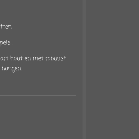
otten
pels .
art hout en met robuust
 hangen.