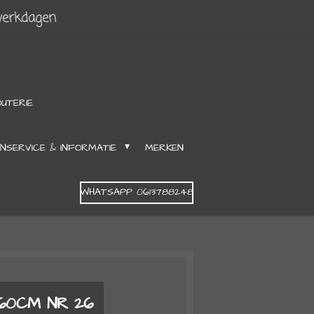
werkdagen
OUTERIE
NSERVICE & INFORMATIE
MERKEN
WHATSAPP 0613788248
60CM NR 26