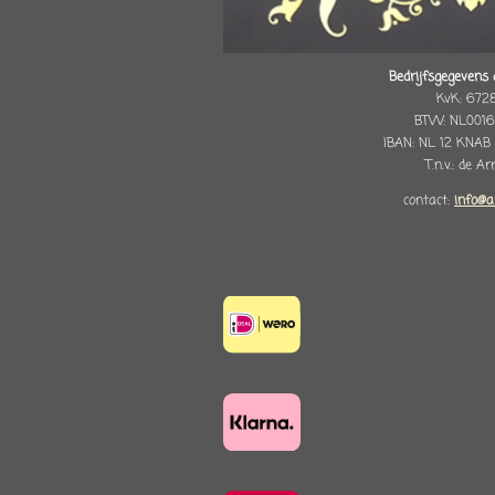
Bedrijfsgegevens 
KvK: 672
BTW: NL0016
IBAN: NL 12 KNAB
T.n.v.: de A
contact:
info@a