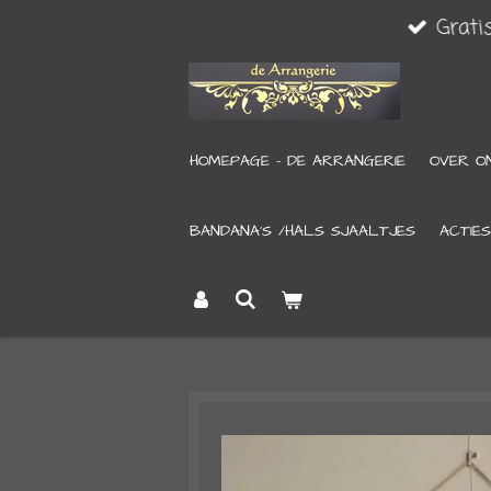
Grati
Ga
direct
naar
de
HOMEPAGE - DE ARRANGERIE
OVER O
hoofdinhoud
BANDANA’S /HALS SJAALTJES
ACTIES