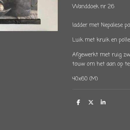
Wanddoek nr 26
ladder met Nepalese p
Luik met kruik en polle
Afgewerkt met ruig zw
touw om het aan op te
40x60 (M)
D
D
S
e
e
h
l
e
a
e
l
r
n
e