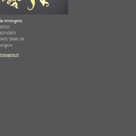
de Arrangerie:
88332
82142B70
 0612 5896 09
rrangerie
rrangerie.nl