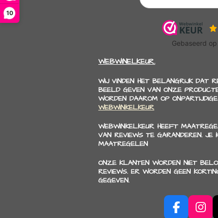
10
WEBWINELKEUR.
WIJ VINDEN HET BELANGRIJK DAT 
BEELD GEVEN VAN ONZE PRODUCTE
WORDEN DAAROM OP ONPARTIJDIGE
WEBWINKELKEUR
WEBWINKELKEUR HEEFT MAATREGE
VAN REVIEWS TE GARANDEREN. JE
MAATREGELEN
ONZE KLANTEN WORDEN NIET BELO
REVIEWS. ER WORDEN GEEN KORTI
GEGEVEN.
F
I