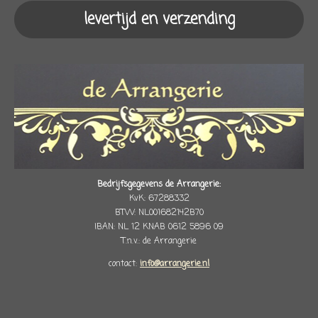
levertijd en verzending
Bedrijfsgegevens de Arrangerie:
KvK: 67288332
BTW: NL001682142B70
IBAN: NL 12 KNAB 0612 5896 09
T.n.v.: de Arrangerie
contact:
info@arrangerie.nl