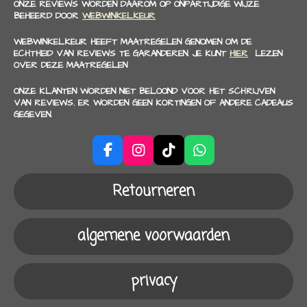
ONZE REVIEWS WORDEN DAAROM OP ONPARTIJDIGE WIJZE
BEHEERD DOOR
WEBWINKELKEUR
WEBWINKELKEUR HEEFT MAATREGELEN GENOMEN OM DE
ECHTHEID VAN REVIEWS TE GARANDEREN. JE KUNT
HIER
LEZEN
OVER DEZE MAATREGELEN
ONZE KLANTEN WORDEN NIET BELOOND VOOR HET SCHRIJVEN
VAN REVIEWS. ER WORDEN GEEN KORTINGEN OF ANDERE CADEAUS
GEGEVEN.
F
I
T
W
a
n
i
h
c
s
k
a
Retourneren
e
t
T
t
b
a
o
s
o
g
k
A
algemene voorwaarden
o
r
p
k
a
p
m
privacy