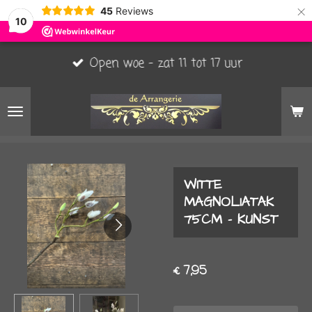
×
45
Reviews
10
Open woe - zat 11 tot 17 uur
WITTE
MAGNOLIATAK
75CM - KUNST
€ 7,95