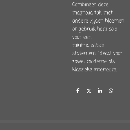
Combineer deze
magnolia tak met
andere zijden bloemen
of gebruik hem solo
voor een
minimalistisch
statement. Ideaal voor
zowel moderne als
klassieke interieurs.
D
D
S
D
e
e
h
e
l
e
a
l
e
l
r
e
n
e
n