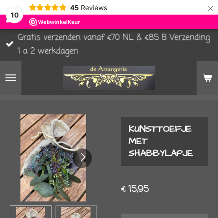
×
45
Reviews
10
Gratis verzenden vanaf €70 NL & €85 B Verzending
1 a 2 werkdagen
KUNSTTOEFJE
MET
SHABBYLAPJE
€ 15,95