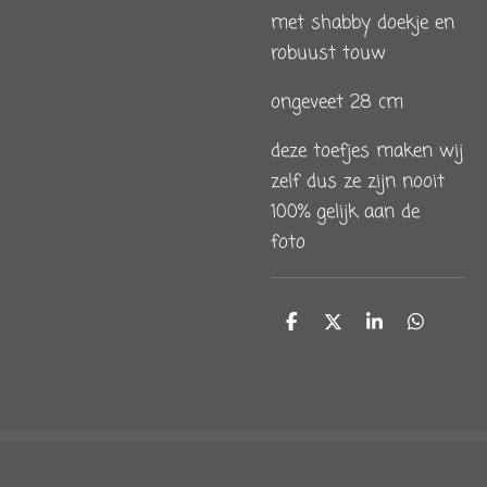
met shabby doekje en
robuust touw
ongeveet 28 cm
deze toefjes maken wij
zelf dus ze zijn nooit
100% gelijk aan de
foto
D
D
S
D
e
e
h
e
l
e
a
l
e
l
r
e
n
e
n