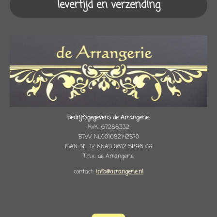
levertijd en verzending
Bedrijfsgegevens de Arrangerie:
KvK: 67288332
BTW: NL001682142B70
IBAN: NL 12 KNAB 0612 5896 09
T.n.v.: de Arrangerie
contact:
info@arrangerie.nl