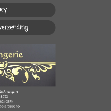
acy
 verzending
de Arrangerie:
88332
82142B70
 0612 5896 09