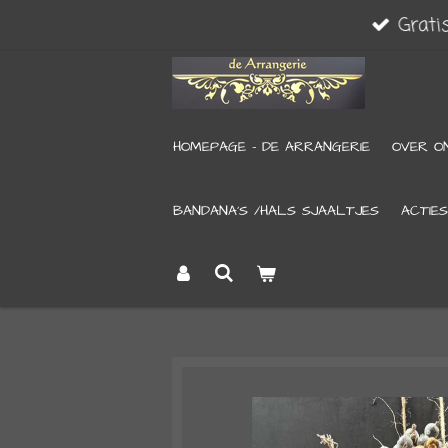
Grati
Ga
direct
naar
de
HOMEPAGE - DE ARRANGERIE
OVER O
hoofdinhoud
BANDANA’S /HALS SJAALTJES
ACTIES