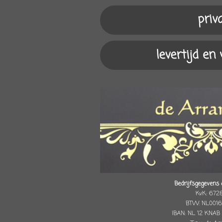
m
priv
levertijd en
Bedrijfsgegevens 
KvK: 672
BTW: NL0016
IBAN: NL 12 KNAB