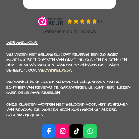
WEBWINELKEUR.
WIJ VINDEN HET BELANGRIJK DAT REVIEWS EEN ZO GOED
MOGELIJK BEELD GEVEN VAN ONZE PRODUCTEN EN DIENSTEN.
ONZE REVIEWS WORDEN DAAROM OP ONPARTIJDIGE WIJZE
BEHEERD DOOR
WEBWINKELKEUR
WEBWINKELKEUR HEEFT MAATREGELEN GENOMEN OM DE
ECHTHEID VAN REVIEWS TE GARANDEREN. JE KUNT
HIER
LEZEN
OVER DEZE MAATREGELEN
ONZE KLANTEN WORDEN NIET BELOOND VOOR HET SCHRIJVEN
VAN REVIEWS. ER WORDEN GEEN KORTINGEN OF ANDERE
CADEAUS GEGEVEN.
F
I
T
W