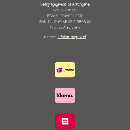
Bedrijfsgegevens de Arrangerie:
KvK: 67288332
BTW: NL001682142B70
IBAN: NL 12 KNAB 0612 5896 09
T.n.v.: de Arrangerie
contact:
info@arrangerie.nl