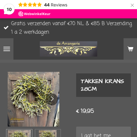
×
44
Reviews
10
Gratis verzenden vanaf €70 NL & €85 B Verzending
1 a 2 werkdagen
TAKKEN KRANS
28CM
€ 19,95
Laat het me