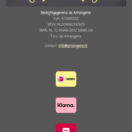
Bedrijfsgegevens de Arrangerie:
KvK: 67288332
BTW: NL001682142B70
IBAN: NL 12 KNAB 0612 5896 09
T.n.v.: de Arrangerie
contact:
info@arrangerie.nl