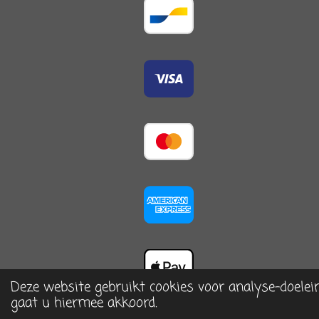
Deze website gebruikt cookies voor analyse-doelei
© 2023 - 2026 De Arrangerie, home & more
gaat u hiermee akkoord.