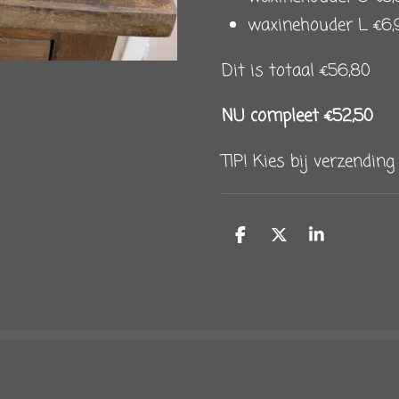
waxinehouder L €6,
Dit is totaal €56,80
NU compleet €52,50
TIP! Kies bij verzendin
D
D
S
e
e
h
l
e
a
e
l
r
n
e