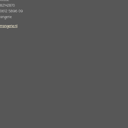
88332
82142B70
 0612 5896 09
rrangerie
rrangerie.nl