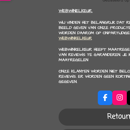
WEBWINELKEUR.
WIJ VINDEN HET BELANGRIJK DAT 
BEELD GEVEN VAN ONZE PRODUCTE
WORDEN DAAROM OP ONPARTIJDIGE
WEBWINKELKEUR
WEBWINKELKEUR HEEFT MAATREGE
VAN REVIEWS TE GARANDEREN. JE
MAATREGELEN
ONZE KLANTEN WORDEN NIET BELO
REVIEWS. ER WORDEN GEEN KORTI
GEGEVEN.
F
I
a
n
c
s
Retour
e
t
b
a