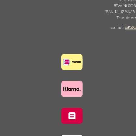
KvK: 672
BTW: NL0016
IBAN: NL 12 KNAB
T.n.v.: de A
contact:
info@a