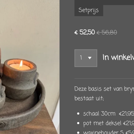
Setprijs
€ 52,50
€ 56,80
In winke
Deze basis set van bry
bestaat uit;
schaal 30cm €21,9
pot met deksel €21,
waxinehouder S €5,