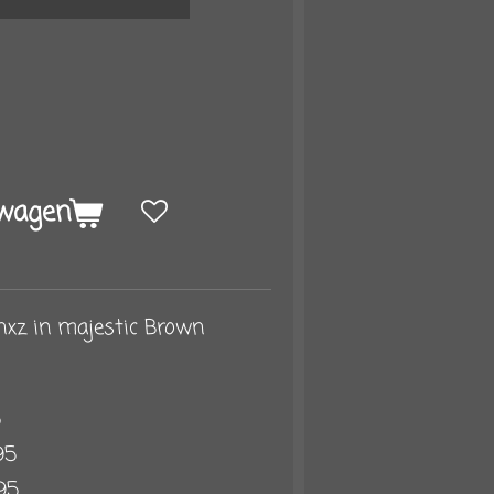
lwagen
nxz in majestic Brown
5
95
95