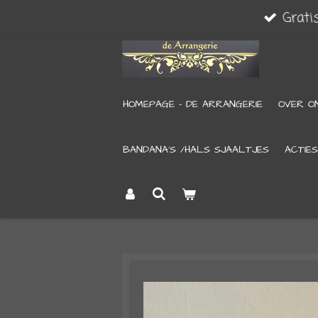
Grati
Ga
direct
naar
de
HOMEPAGE - DE ARRANGERIE
OVER O
hoofdinhoud
BANDANA’S /HALS SJAALTJES
ACTIES