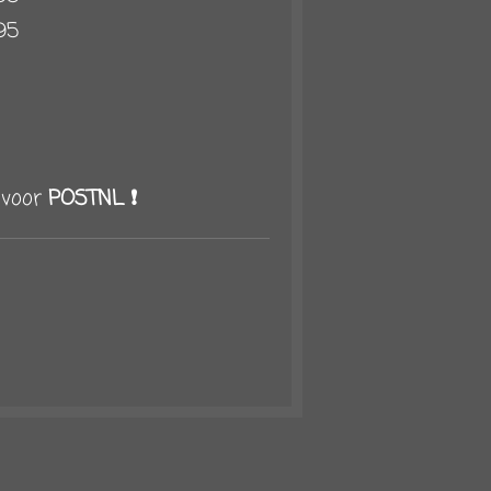
95
g voor
POSTNL ❗️