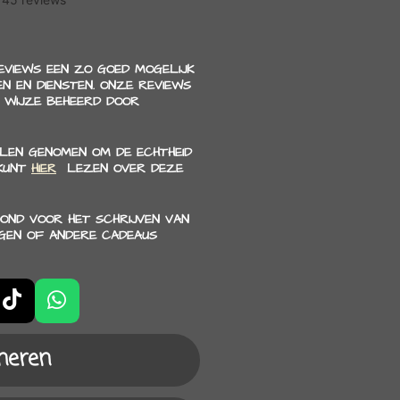
REVIEWS EEN ZO GOED MOGELIJK
N EN DIENSTEN. ONZE REVIEWS
 WIJZE BEHEERD DOOR
LEN GENOMEN OM DE ECHTHEID
 KUNT
HIER
LEZEN OVER DEZE
OND VOOR HET SCHRIJVEN VAN
NGEN OF ANDERE CADEAUS
T
W
i
h
k
a
neren
T
t
o
s