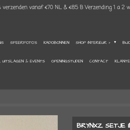
s verzenden vanaf €70 NL & €85 B Verzending 1 a 2 
NS
SFEERFOTO'S
KADOBONNEN
SHOP INTERIEUR >
BIJ
, UITSLAGEN & EVENTS
OPENINGSTIJDEN
CONTACT
KLANTE
BRYNXZ SETJE 