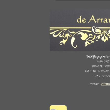
Bedrijfsgegevens 
KvK: 672
BTW: NL0016
IBAN: NL 12 KNAB
T.n.v.: de A
contact:
info@a