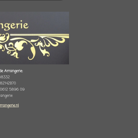
de Arrangerie:
88332
82142B70
 0612 5896 09
rrangerie
rrangerie.nl