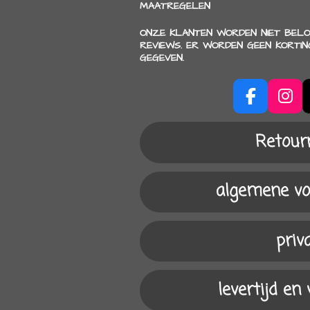
MAATREGELEN
ONZE KLANTEN WORDEN NIET BELO
REVIEWS. ER WORDEN GEEN KORTI
GEGEVEN.
F
I
a
n
c
s
Retour
e
t
b
a
o
g
algemene v
o
r
k
a
m
priv
levertijd en