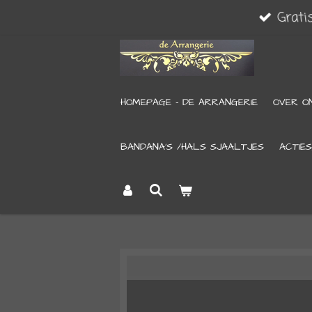
Grati
Ga
direct
naar
de
HOMEPAGE - DE ARRANGERIE
OVER O
hoofdinhoud
BANDANA’S /HALS SJAALTJES
ACTIES