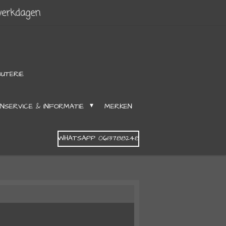
werkdagen
OUTERIE
NSERVICE & INFORMATIE
MERKEN
WHATSAPP 0613788248