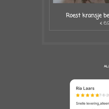
Roest kransje be
€ 6,
AL