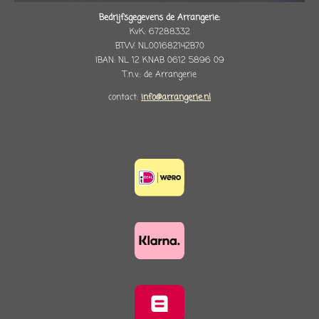
Bedrijfsgegevens de Arrangerie:
KvK: 67288332
BTW: NL001682142B70
IBAN: NL 12 KNAB 0612 5896 09
T.n.v.: de Arrangerie
contact:
info@arrangerie.nl