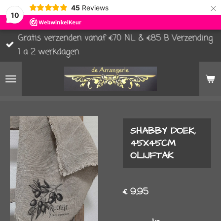
×
45
Reviews
10
Gratis verzenden vanaf €70 NL & €85 B Verzending
1 a 2 werkdagen
SHABBY DOEK,
45X45CM
OLIJFTAK
€ 9,95