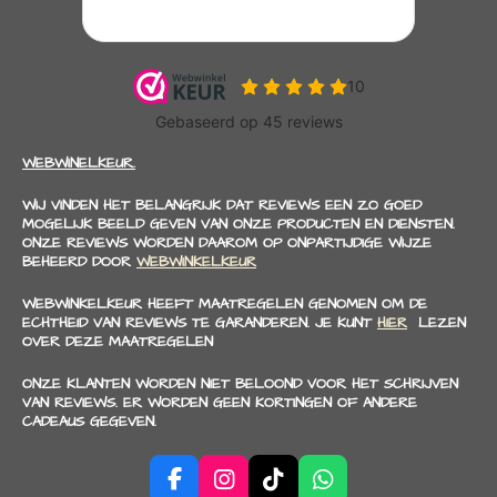
WEBWINELKEUR.
WIJ VINDEN HET BELANGRIJK DAT REVIEWS EEN ZO GOED
MOGELIJK BEELD GEVEN VAN ONZE PRODUCTEN EN DIENSTEN.
ONZE REVIEWS WORDEN DAAROM OP ONPARTIJDIGE WIJZE
BEHEERD DOOR
WEBWINKELKEUR
WEBWINKELKEUR HEEFT MAATREGELEN GENOMEN OM DE
ECHTHEID VAN REVIEWS TE GARANDEREN. JE KUNT
HIER
LEZEN
OVER DEZE MAATREGELEN
ONZE KLANTEN WORDEN NIET BELOOND VOOR HET SCHRIJVEN
VAN REVIEWS. ER WORDEN GEEN KORTINGEN OF ANDERE
CADEAUS GEGEVEN.
F
I
T
W